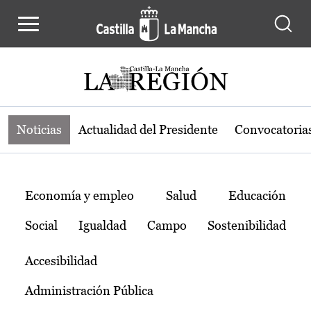
Noticias de la región de Castilla-L
Pasar al contenido principal
Noticias
Actualidad del Presidente
Convocatoria
Temas
Economía y empleo
Salud
Educación
Social
Igualdad
Campo
Sostenibilidad
Accesibilidad
Administración Pública