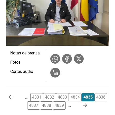
Notas de prensa
Fotos
Cortes audio
Paginación
…
4831
4832
4833
4834
4835
4836
4837
4838
4839
…