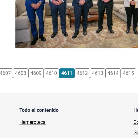
4607
4608
4609
4610
4611
4612
4613
4614
4615
Todo el contenido
H
Hemeroteca
Co
Ga