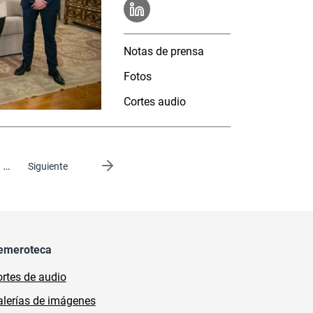
Notas de prensa
Fotos
Cortes audio
…
Siguiente página
Siguiente
emeroteca
rtes de audio
lerías de imágenes