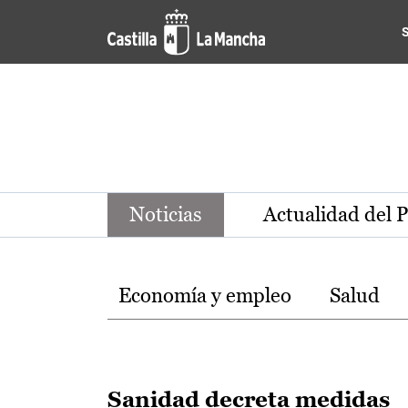
Noticias de la región de Ca
Pasar al contenido principal
Noticias
Actualidad del 
Temas
Economía y empleo
Salud
Sanidad decreta medidas