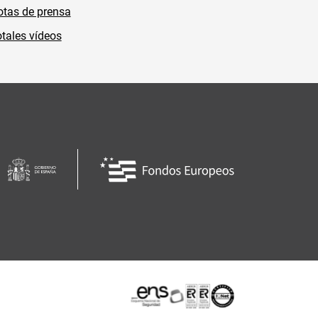
tas de prensa
tales vídeos
Certificaciones o