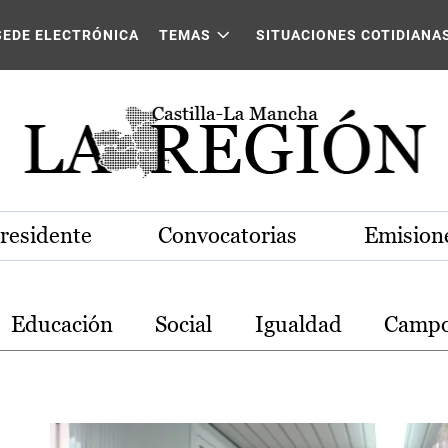
stilla-La Mancha
SEDE ELECTRÓNICA
TEMAS
SITUACIONES COTIDIANA
Presidente
Convocatorias
Emisione
Educación
Social
Igualdad
Camp