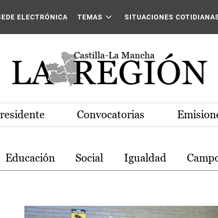
stilla-La Mancha
SEDE ELECTRÓNICA
TEMAS
SITUACIONES COTIDIANA
Presidente
Convocatorias
Emisione
Educación
Social
Igualdad
Camp