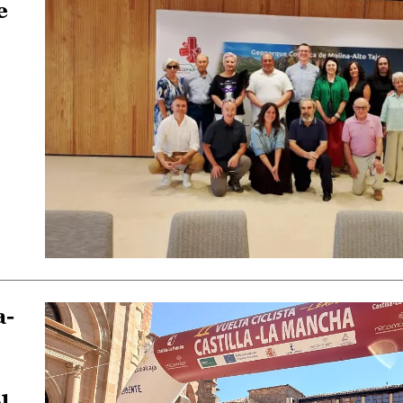
e
a-
l