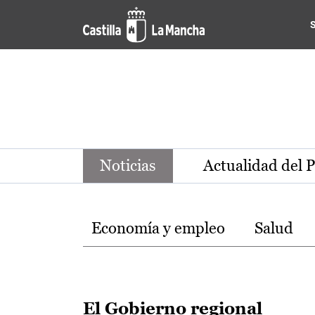
Noticias de la región de Ca
Pasar al contenido principal
Noticias
Actualidad del 
Temas
Economía y empleo
Salud
El Gobierno regional