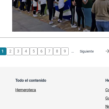
1
2
3
4
5
6
7
8
9
…
Siguiente página
Siguiente
Todo el contenido
H
Hemeroteca
Co
Ga
No