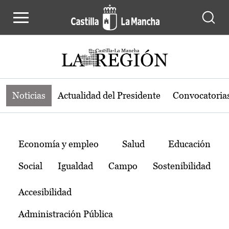
Noticias de la región de Castilla-L
Pasar al contenido principal
Noticias
Actualidad del Presidente
Convocatoria
Temas
Economía y empleo
Salud
Educación
Social
Igualdad
Campo
Sostenibilidad
Accesibilidad
Administración Pública