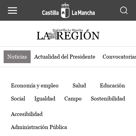
Noticias de la región de Castilla-L
Pasar al contenido principal
Noticias
Actualidad del Presidente
Convocatoria
Temas
Economía y empleo
Salud
Educación
Social
Igualdad
Campo
Sostenibilidad
Accesibilidad
Administración Pública