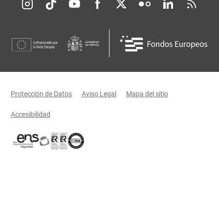
Redes sociales JCCM
Menú legal
Protección de Datos
Aviso Legal
Mapa del sitio
Accesibilidad
Certificaciones oficiales del Gobierno de Castilla-La Mancha