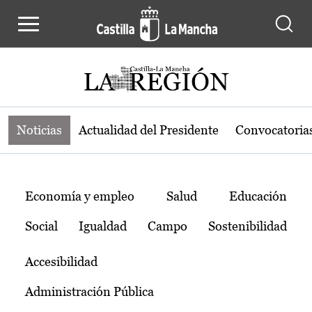
Noticias de la región de Castilla-L
Pasar al contenido principal
Noticias
Actualidad del Presidente
Convocatoria
Temas
Economía y empleo
Salud
Educación
Social
Igualdad
Campo
Sostenibilidad
Accesibilidad
Administración Pública