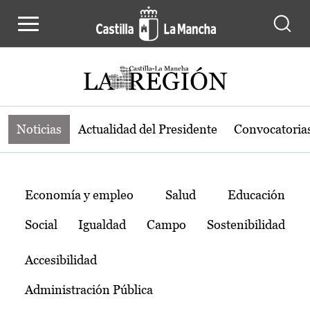
Noticias de la región de Castilla-L
Pasar al contenido principal
Noticias
Actualidad del Presidente
Convocatoria
Temas
Economía y empleo
Salud
Educación
Social
Igualdad
Campo
Sostenibilidad
Accesibilidad
Administración Pública