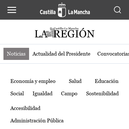
Noticias de la región de Castilla-L
Pasar al contenido principal
Noticias
Actualidad del Presidente
Convocatoria
Temas
Economía y empleo
Salud
Educación
Social
Igualdad
Campo
Sostenibilidad
Accesibilidad
Administración Pública