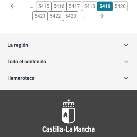
Paginación
…
5415
5416
5417
5418
5419
5420
5421
5422
5423
…
La región
Todo el contenido
Hemeroteca