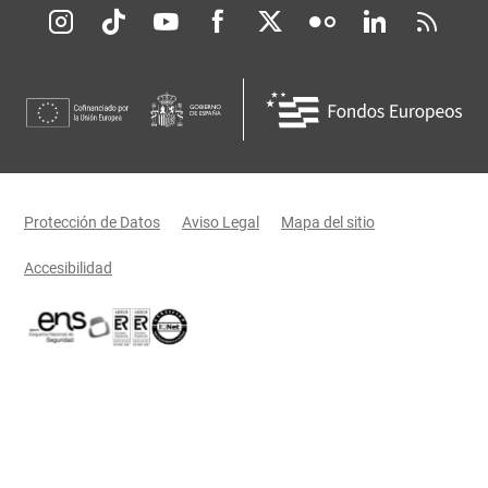
Redes sociales JCCM
Menú legal
Protección de Datos
Aviso Legal
Mapa del sitio
Accesibilidad
Certificaciones oficiales del Gobierno de Castilla-La Mancha