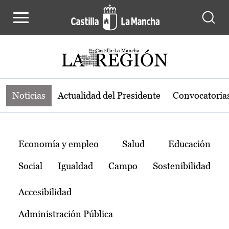
Noticias de la región de Castilla-L
Pasar al contenido principal
Noticias
Actualidad del Presidente
Convocatoria
Temas
Economía y empleo
Salud
Educación
Social
Igualdad
Campo
Sostenibilidad
Accesibilidad
Administración Pública