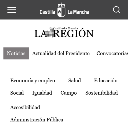
Noticias de la región de Castilla-L
Pasar al contenido principal
Noticias
Actualidad del Presidente
Convocatoria
Temas
Economía y empleo
Salud
Educación
Social
Igualdad
Campo
Sostenibilidad
Accesibilidad
Administración Pública