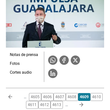
Notas de prensa
Fotos
Cortes audio
Paginación
…
4605
4606
4607
4608
4609
4610
4611
4612
4613
…