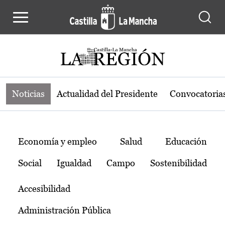
Noticias de la región de Castilla-L
Pasar al contenido principal
Noticias
Actualidad del Presidente
Convocatoria
Temas
Economía y empleo
Salud
Educación
Social
Igualdad
Campo
Sostenibilidad
Accesibilidad
Administración Pública