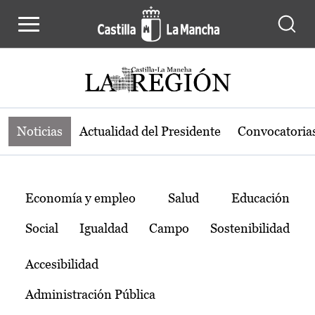
Noticias de la región de Castilla-L
Pasar al contenido principal
Noticias
Actualidad del Presidente
Convocatoria
Temas
Economía y empleo
Salud
Educación
Social
Igualdad
Campo
Sostenibilidad
Accesibilidad
Administración Pública