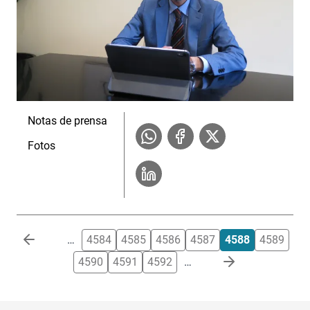
Notas de prensa
Fotos
Paginación
…
4584
4585
4586
4587
4588
4589
4590
4591
4592
…