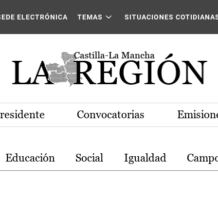
stilla-La Mancha
SEDE ELECTRÓNICA
TEMAS
SITUACIONES COTIDIANA
Presidente
Convocatorias
Emisione
Educación
Social
Igualdad
Camp