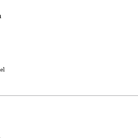
a
el
n