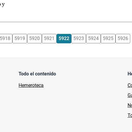
 y
5918
5919
5920
5921
5922
5923
5924
5925
5926
Todo el contenido
H
Hemeroteca
Co
Ga
No
To