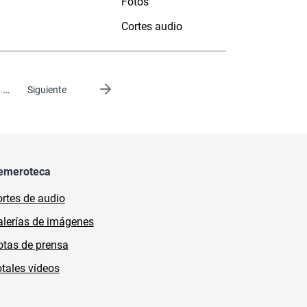
Fotos
Cortes audio
…
Siguiente página
Siguiente
emeroteca
rtes de audio
lerías de imágenes
tas de prensa
tales vídeos