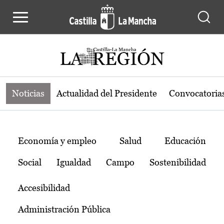
Noticias de la región de Castilla-L
Pasar al contenido principal
Noticias
Actualidad del Presidente
Convocatoria
Temas
Economía y empleo
Salud
Educación
Social
Igualdad
Campo
Sostenibilidad
Accesibilidad
Administración Pública