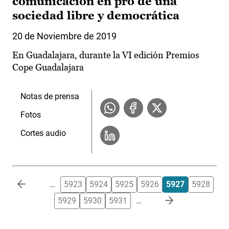
comunicación en pro de una
sociedad libre y democrática
20 de Noviembre de 2019
En Guadalajara, durante la VI edición Premios
Cope Guadalajara
Notas de prensa
Fotos
Cortes audio
Paginación
…
5923
5924
5925
5926
5927
5928
5929
5930
5931
…