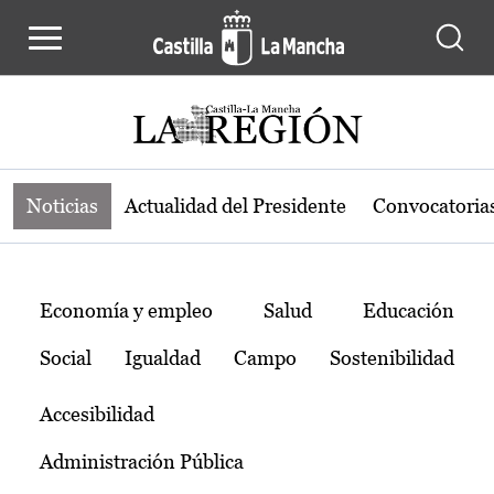
Noticias de la región de Castilla-L
Pasar al contenido principal
Noticias
Actualidad del Presidente
Convocatoria
Temas
Economía y empleo
Salud
Educación
Social
Igualdad
Campo
Sostenibilidad
Accesibilidad
Administración Pública