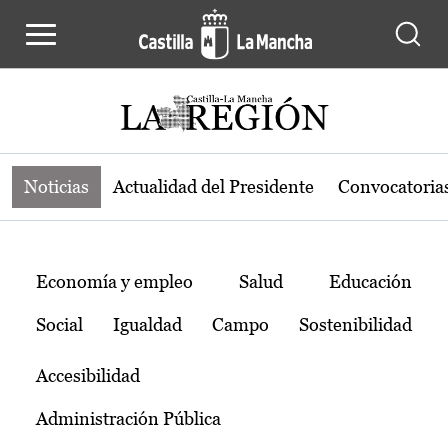
Noticias de la región de Castilla-L
Pasar al contenido principal
Noticias
Actualidad del Presidente
Convocatoria
Temas
Economía y empleo
Salud
Educación
Social
Igualdad
Campo
Sostenibilidad
Accesibilidad
Administración Pública