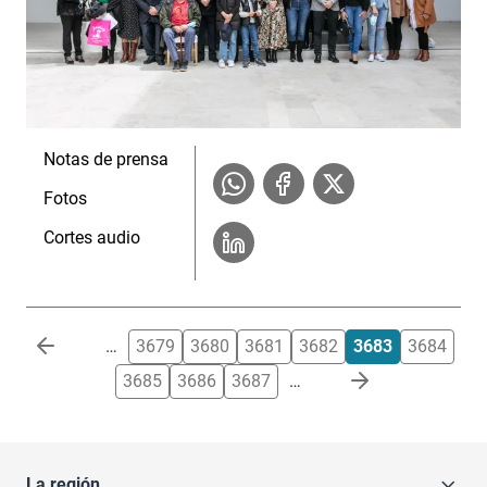
Notas de prensa
Fotos
Cortes audio
Paginación
…
3679
3680
3681
3682
3683
3684
3685
3686
3687
…
La región