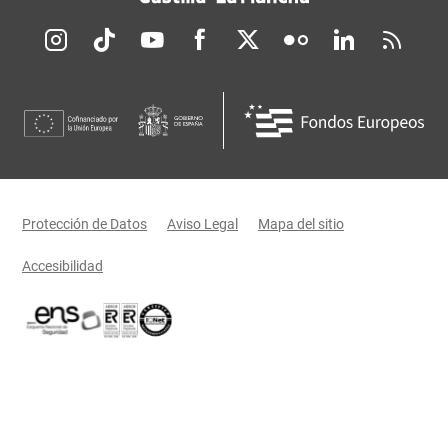
Redes sociales JCCM
Menú legal
Protección de Datos
Aviso Legal
Mapa del sitio
Accesibilidad
Certificaciones oficiales del Gobierno de Castilla-La Mancha