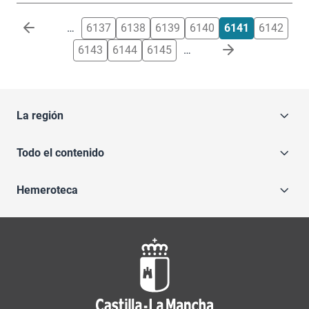
Paginación
…
6137
6138
6139
6140
6141
6142
6143
6144
6145
…
La región
Todo el contenido
Hemeroteca