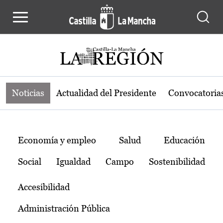
Noticias de la región de Castilla-L
Pasar al contenido principal
Noticias
Actualidad del Presidente
Convocatoria
Temas
Economía y empleo
Salud
Educación
Social
Igualdad
Campo
Sostenibilidad
Accesibilidad
Administración Pública