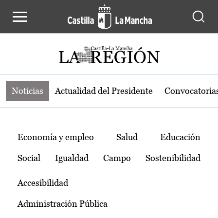
Noticias de la región de Castilla-L
Pasar al contenido principal
Noticias
Actualidad del Presidente
Convocatoria
Temas
Economía y empleo
Salud
Educación
Social
Igualdad
Campo
Sostenibilidad
Accesibilidad
Administración Pública