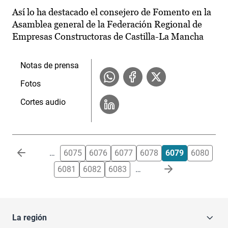
Así lo ha destacado el consejero de Fomento en la
Asamblea general de la Federación Regional de
Empresas Constructoras de Castilla-La Mancha
Notas de prensa
Fotos
Cortes audio
Paginación
…
6075
6076
6077
6078
6079
6080
6081
6082
6083
…
La región