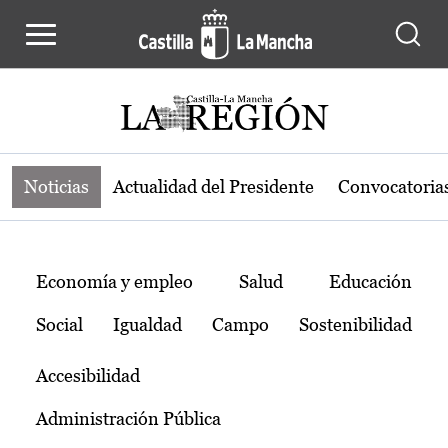
Noticias de la región de Castilla-L
Pasar al contenido principal
Noticias
Actualidad del Presidente
Convocatoria
Temas
Economía y empleo
Salud
Educación
Social
Igualdad
Campo
Sostenibilidad
Accesibilidad
Administración Pública