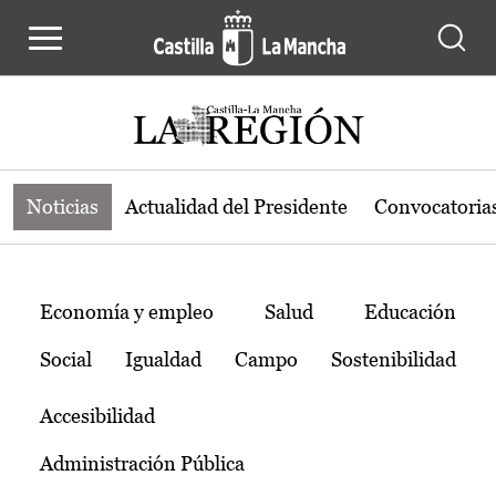
Noticias de la región de Castilla-L
Pasar al contenido principal
Noticias
Actualidad del Presidente
Convocatoria
Temas
Economía y empleo
Salud
Educación
Social
Igualdad
Campo
Sostenibilidad
Accesibilidad
Administración Pública