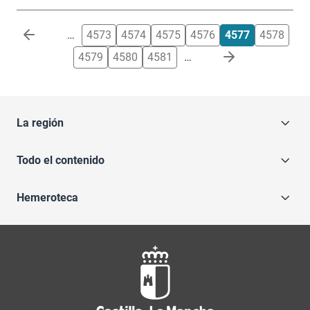
Paginación
…
4573
4574
4575
4576
4577
4578
4579
4580
4581
…
La región
Todo el contenido
Hemeroteca