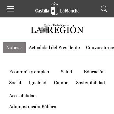
Noticias de la región de Castilla-L
Pasar al contenido principal
Noticias
Actualidad del Presidente
Convocatoria
Temas
Economía y empleo
Salud
Educación
Social
Igualdad
Campo
Sostenibilidad
Accesibilidad
Administración Pública