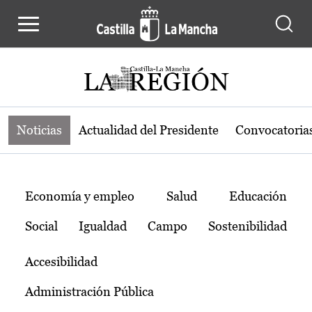
Noticias de la región de Castilla-L
Pasar al contenido principal
Noticias
Actualidad del Presidente
Convocatoria
Temas
Economía y empleo
Salud
Educación
Social
Igualdad
Campo
Sostenibilidad
Accesibilidad
Administración Pública