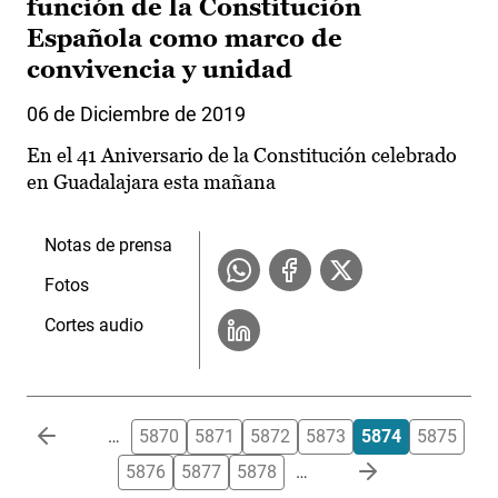
función de la Constitución
Española como marco de
convivencia y unidad
06 de Diciembre de 2019
En el 41 Aniversario de la Constitución celebrado
en Guadalajara esta mañana
Notas de prensa
Fotos
Cortes audio
Paginación
…
5870
5871
5872
5873
5874
5875
5876
5877
5878
…