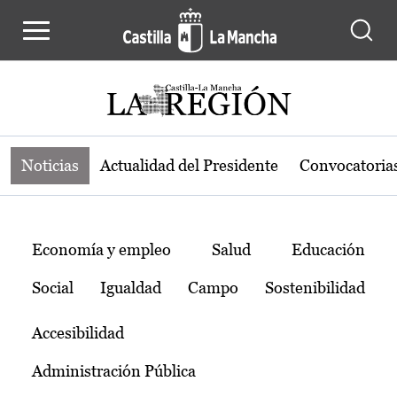
Noticias de la región de Castilla-L
Pasar al contenido principal
Noticias
Actualidad del Presidente
Convocatoria
Temas
Economía y empleo
Salud
Educación
Social
Igualdad
Campo
Sostenibilidad
Accesibilidad
Administración Pública