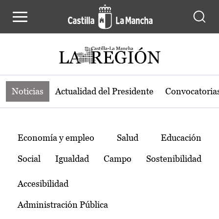
Noticias de la región de Castilla-L
Pasar al contenido principal
Noticias
Actualidad del Presidente
Convocatoria
Temas
Economía y empleo
Salud
Educación
Social
Igualdad
Campo
Sostenibilidad
Accesibilidad
Administración Pública