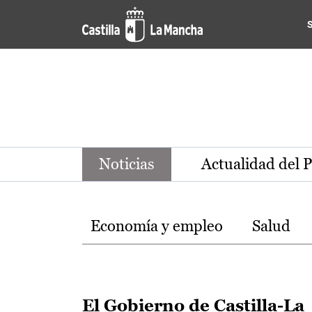
Noticias de la región de Ca
Pasar al contenido principal
Noticias
Actualidad del 
Temas
Economía y empleo
Salud
El Gobierno de Castilla-La