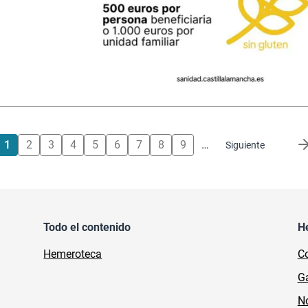
1
2
3
4
5
6
7
8
9
…
Siguiente página
Siguiente
Todo el contenido
H
Hemeroteca
Co
Ga
No