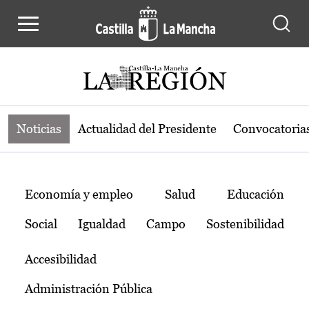
Noticias de la región de Castilla-L
Pasar al contenido principal
Noticias
Actualidad del Presidente
Convocatoria
Temas
Economía y empleo
Salud
Educación
Social
Igualdad
Campo
Sostenibilidad
Accesibilidad
Administración Pública