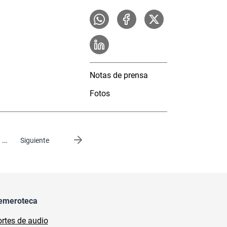
Notas de prensa
Fotos
…
Siguiente página
Siguiente
emeroteca
rtes de audio