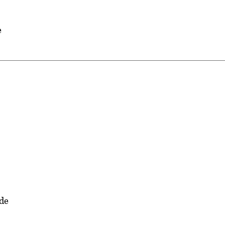
e
 de