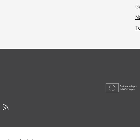
Ga
No
To