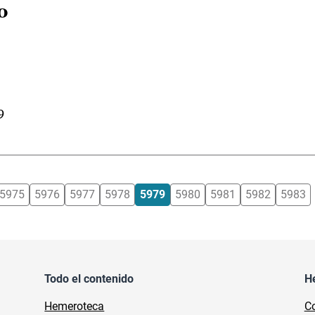
0
9
5975
5976
5977
5978
5979
5980
5981
5982
5983
Todo el contenido
H
Hemeroteca
Co