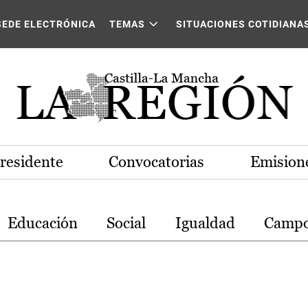
stilla-La Mancha
SEDE ELECTRÓNICA
TEMAS
SITUACIONES COTIDIANA
Presidente
Convocatorias
Emisione
Educación
Social
Igualdad
Camp