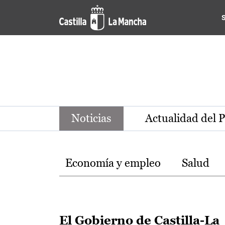
Noticias de la región de Ca
Pasar al contenido principal
Noticias
Actualidad del 
Temas
Economía y empleo
Salud
El Gobierno de Castilla-La