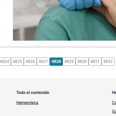
4824
4825
4826
4827
4828
4829
4830
4831
4832
Todo el contenido
H
Hemeroteca
Co
Ga