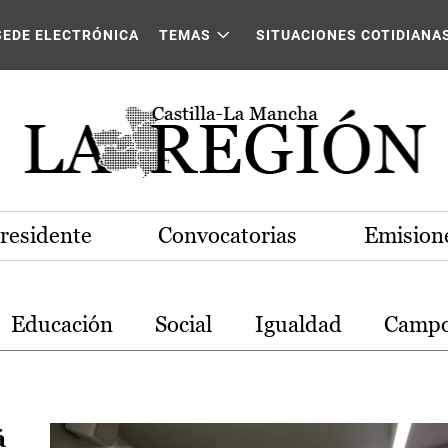
stilla-La Mancha
SEDE ELECTRÓNICA
TEMAS
SITUACIONES COTIDIANA
Presidente
Convocatorias
Emisione
Educación
Social
Igualdad
Camp
á