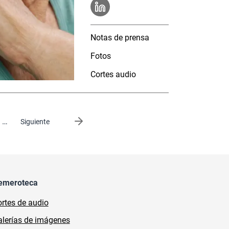
Notas de prensa
Fotos
Cortes audio
…
Siguiente página
Siguiente
emeroteca
rtes de audio
lerías de imágenes