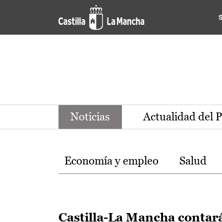
Noticias de la región de Ca
Pasar al contenido principal
Noticias
Actualidad del 
Temas
Economía y empleo
Salud
Castilla-La Mancha contar