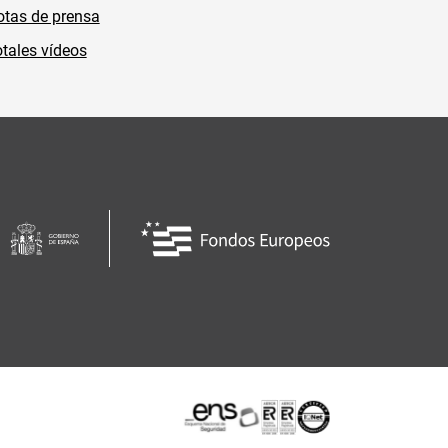
tas de prensa
tales vídeos
Certificaciones o