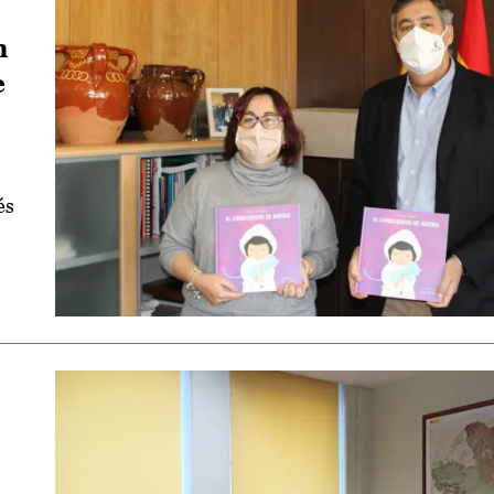
n
e
és