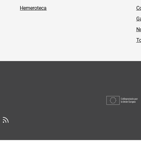
Hemeroteca
Co
Ga
No
To