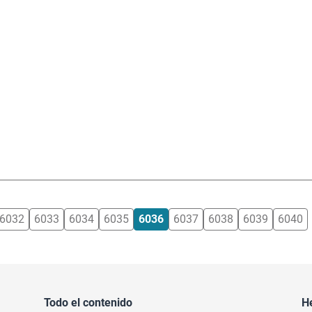
6032
6033
6034
6035
6036
6037
6038
6039
6040
Todo el contenido
H