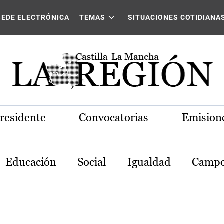
stilla-La Mancha
SEDE ELECTRÓNICA
TEMAS
SITUACIONES COTIDIANA
Presidente
Convocatorias
Emisione
Educación
Social
Igualdad
Camp