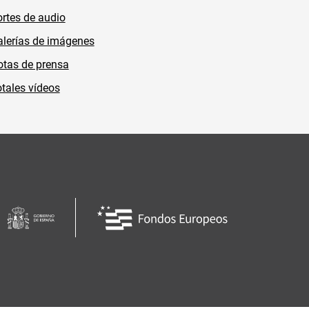
rtes de audio
lerías de imágenes
tas de prensa
tales vídeos