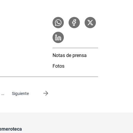
Notas de prensa
Fotos
…
Siguiente página
Siguiente
emeroteca