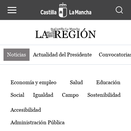
Noticias de la región de Castilla-L
Pasar al contenido principal
Noticias
Actualidad del Presidente
Convocatoria
Temas
Economía y empleo
Salud
Educación
Social
Igualdad
Campo
Sostenibilidad
Accesibilidad
Administración Pública