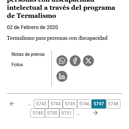
intelectual a través del programa
de Termalismo
02 de Febrero de 2020
Termalismo para personas con discapacidad
Notas de prensa
Fotos
Paginación
…
5743
5744
5745
5746
5747
5748
5749
5750
5751
…