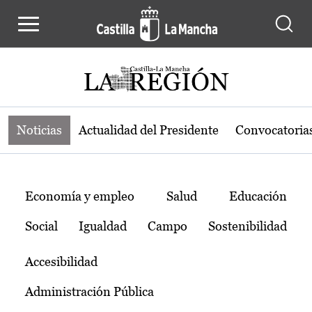
Noticias de la región de Castilla-L
Pasar al contenido principal
Noticias
Actualidad del Presidente
Convocatoria
Temas
Economía y empleo
Salud
Educación
Social
Igualdad
Campo
Sostenibilidad
Accesibilidad
Administración Pública