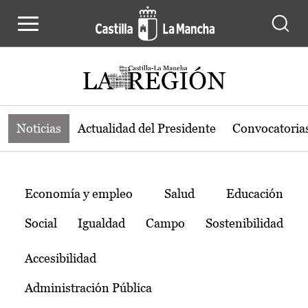
Noticias de la región de Castilla-L
Pasar al contenido principal
Noticias
Actualidad del Presidente
Convocatoria
Temas
Economía y empleo
Salud
Educación
Social
Igualdad
Campo
Sostenibilidad
Accesibilidad
Administración Pública