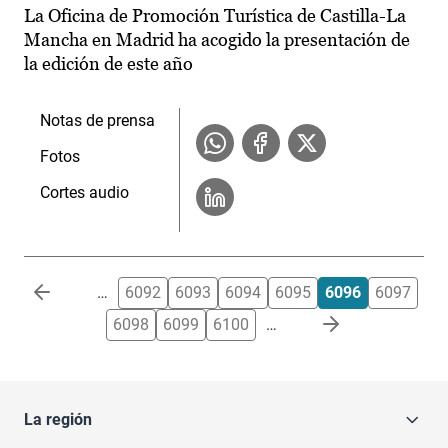
La Oficina de Promoción Turística de Castilla-La
Mancha en Madrid ha acogido la presentación de
la edición de este año
Notas de prensa
Fotos
Cortes audio
Paginación
…
6092
6093
6094
6095
6096
6097
6098
6099
6100
…
La región