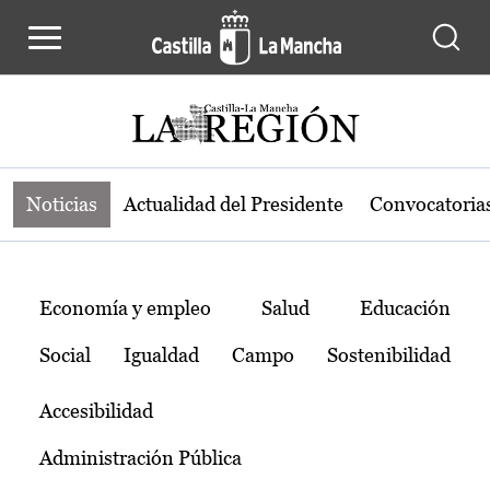
Noticias de la región de Castilla-L
Pasar al contenido principal
Noticias
Actualidad del Presidente
Convocatoria
Temas
Economía y empleo
Salud
Educación
Social
Igualdad
Campo
Sostenibilidad
Accesibilidad
Administración Pública