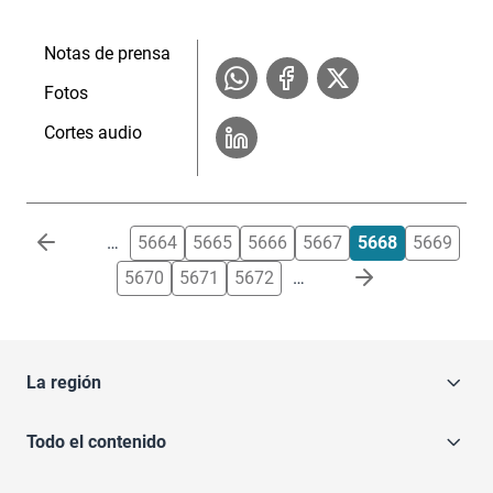
Notas de prensa
Fotos
Cortes audio
Paginación
…
5664
5665
5666
5667
5668
5669
5670
5671
5672
…
La región
Todo el contenido