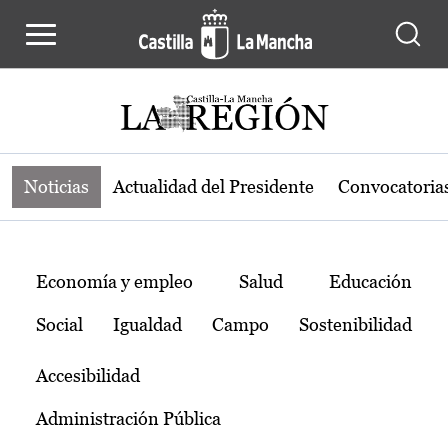
Noticias de la región de Castilla-L
Pasar al contenido principal
Noticias
Actualidad del Presidente
Convocatoria
Temas
Economía y empleo
Salud
Educación
Social
Igualdad
Campo
Sostenibilidad
Accesibilidad
Administración Pública