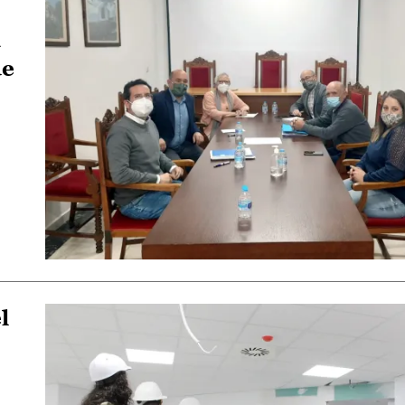
a
de
l