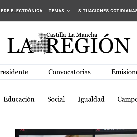
stilla-La Mancha
SEDE ELECTRÓNICA
TEMAS
SITUACIONES COTIDIANA
Presidente
Convocatorias
Emisione
Educación
Social
Igualdad
Camp