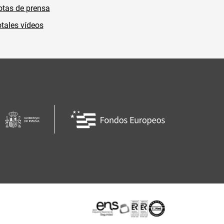
tas de prensa
tales vídeos
Certificaciones o