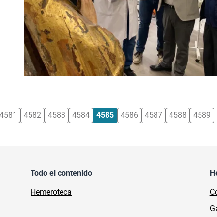
4581
4582
4583
4584
4585
4586
4587
4588
4589
Todo el contenido
H
Hemeroteca
Co
Ga