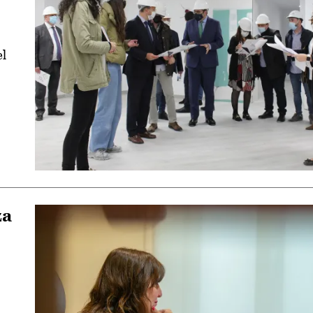
el
za