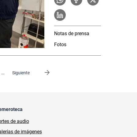
Notas de prensa
Fotos
…
Siguiente página
Siguiente
emeroteca
rtes de audio
lerías de imágenes