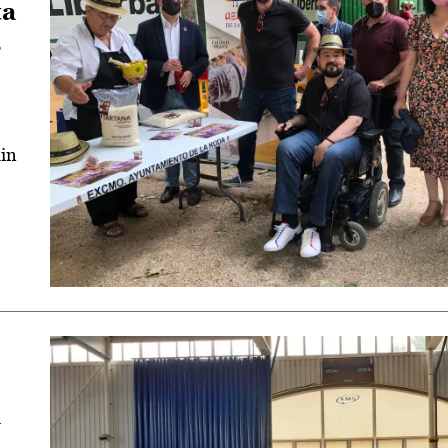
ta
s
lin
l