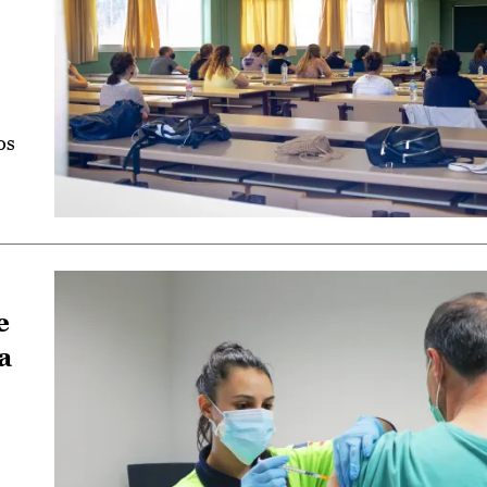
os
e
a