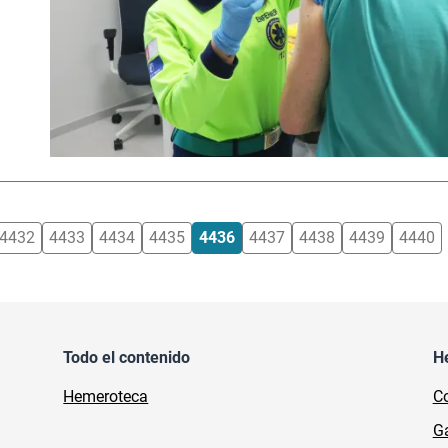
4432
4433
4434
4435
4436
4437
4438
4439
4440
Todo el contenido
H
Hemeroteca
Co
Ga