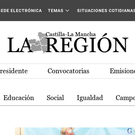
stilla-La Mancha
SEDE ELECTRÓNICA
TEMAS
SITUACIONES COTIDIANA
Presidente
Convocatorias
Emisione
Educación
Social
Igualdad
Camp