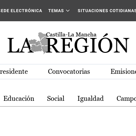
stilla-La Mancha
SEDE ELECTRÓNICA
TEMAS
SITUACIONES COTIDIANA
Presidente
Convocatorias
Emisione
Educación
Social
Igualdad
Camp