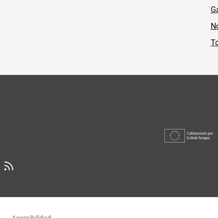
Ga
No
To
Accesibilidad