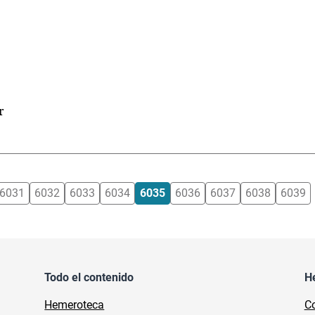
r
6031
6032
6033
6034
6035
6036
6037
6038
6039
Todo el contenido
H
Hemeroteca
Co