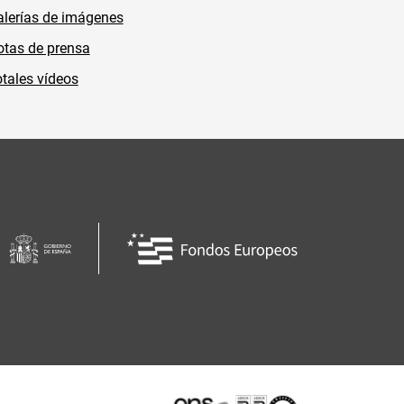
lerías de imágenes
tas de prensa
tales vídeos
Certificaciones o