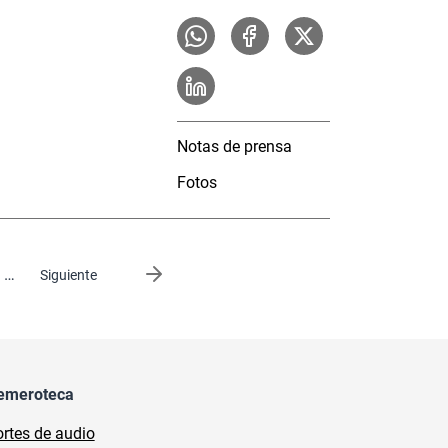
Notas de prensa
Fotos
…
Siguiente página
Siguiente
emeroteca
rtes de audio