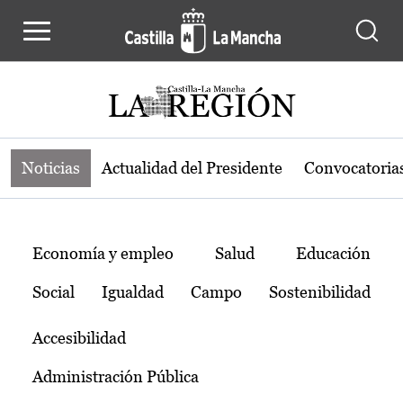
Noticias de la región de Castilla-L
Pasar al contenido principal
Noticias
Actualidad del Presidente
Convocatoria
Temas
Economía y empleo
Salud
Educación
Social
Igualdad
Campo
Sostenibilidad
Accesibilidad
Administración Pública