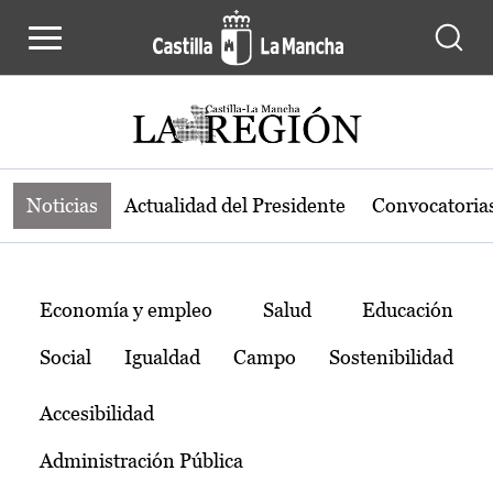
Noticias de la región de Castilla-L
Pasar al contenido principal
Noticias
Actualidad del Presidente
Convocatoria
Temas
Economía y empleo
Salud
Educación
Social
Igualdad
Campo
Sostenibilidad
Accesibilidad
Administración Pública