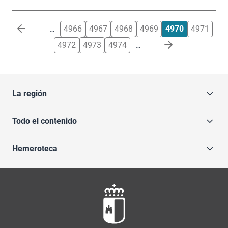
Paginación
…
4966
4967
4968
4969
4970
4971
4972
4973
4974
…
La región
Todo el contenido
Hemeroteca