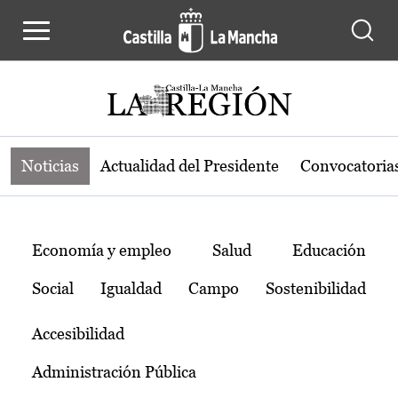
Noticias de la región de Castilla-L
Pasar al contenido principal
Noticias
Actualidad del Presidente
Convocatoria
Temas
Economía y empleo
Salud
Educación
Social
Igualdad
Campo
Sostenibilidad
Accesibilidad
Administración Pública