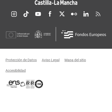
Redes sociales JCCM
Menú legal
Protección de Datos
Aviso Legal
Mapa del sitio
Accesibilidad
Certificaciones oficiales del Gobierno de Castilla-La Mancha