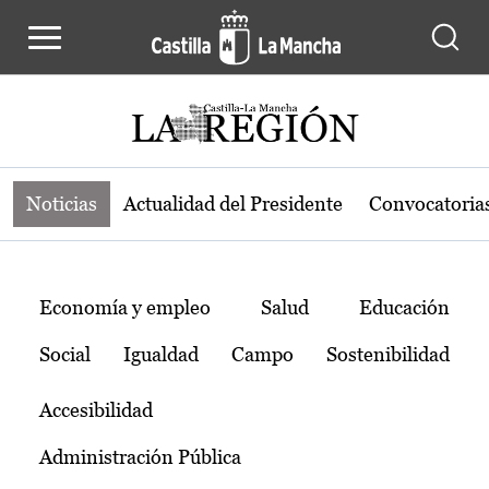
Noticias de la región de Castilla-L
Pasar al contenido principal
Noticias
Actualidad del Presidente
Convocatoria
Temas
Economía y empleo
Salud
Educación
Social
Igualdad
Campo
Sostenibilidad
Accesibilidad
Administración Pública