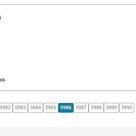
n
cos
5982
5983
5984
5985
5986
5987
5988
5989
5990