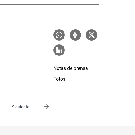
Notas de prensa
Fotos
…
Siguiente página
Siguiente