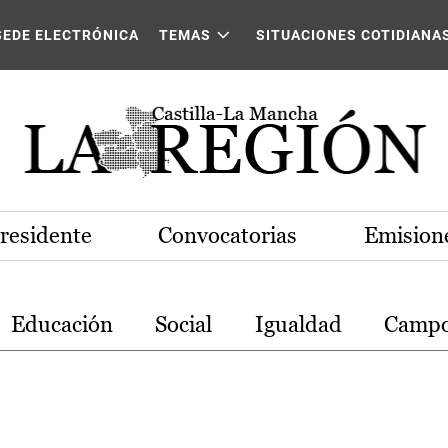
stilla-La Mancha
SEDE ELECTRÓNICA
TEMAS
SITUACIONES COTIDIANA
Presidente
Convocatorias
Emisione
Educación
Social
Igualdad
Camp