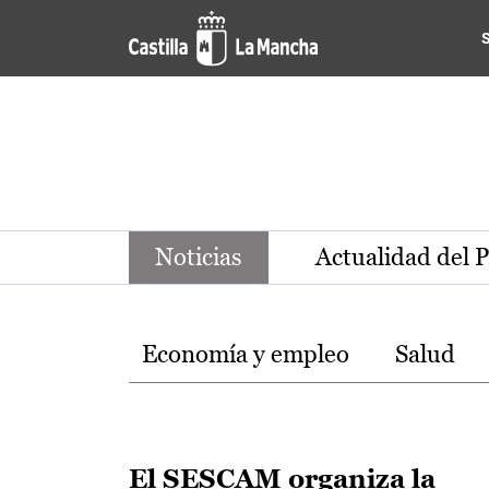
Noticias de la región de Ca
Pasar al contenido principal
Noticias
Actualidad del 
Temas
Economía y empleo
Salud
El SESCAM organiza la