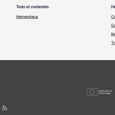
Todo el contenido
H
Hemeroteca
Co
Ga
No
To