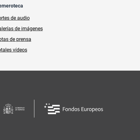
emeroteca
rtes de audio
lerías de imágenes
tas de prensa
tales vídeos