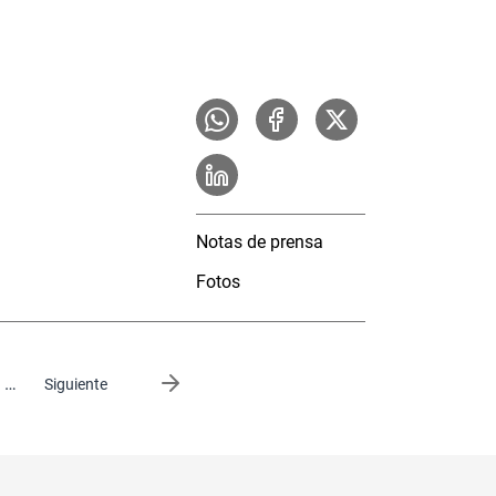
Notas de prensa
Fotos
…
Siguiente página
Siguiente