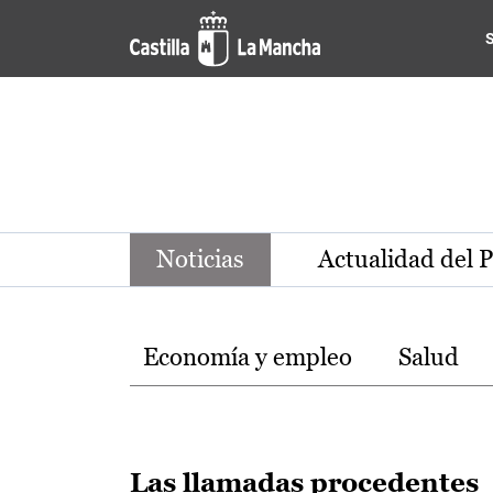
Noticias de la región de Ca
Pasar al contenido principal
Noticias
Actualidad del 
Temas
Economía y empleo
Salud
Las llamadas procedentes