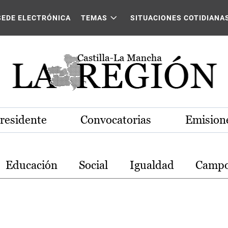
stilla-La Mancha
SEDE ELECTRÓNICA
TEMAS
SITUACIONES COTIDIANA
Presidente
Convocatorias
Emisione
Educación
Social
Igualdad
Camp