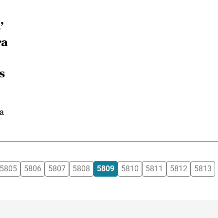
’
ra
s
a
5805
5806
5807
5808
5809
5810
5811
5812
5813