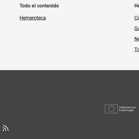
Todo el contenido
H
Hemeroteca
Co
Ga
No
To