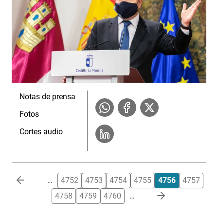
Notas de prensa
Fotos
Cortes audio
Paginación
…
4752
4753
4754
4755
4756
4757
4758
4759
4760
…