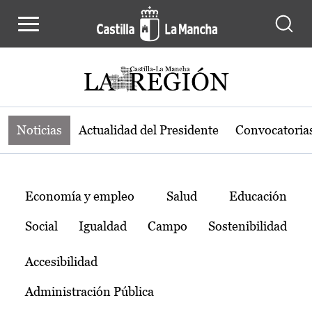
Noticias de la región de Castilla-L
Pasar al contenido principal
Noticias
Actualidad del Presidente
Convocatoria
Temas
Economía y empleo
Salud
Educación
Social
Igualdad
Campo
Sostenibilidad
Accesibilidad
Administración Pública