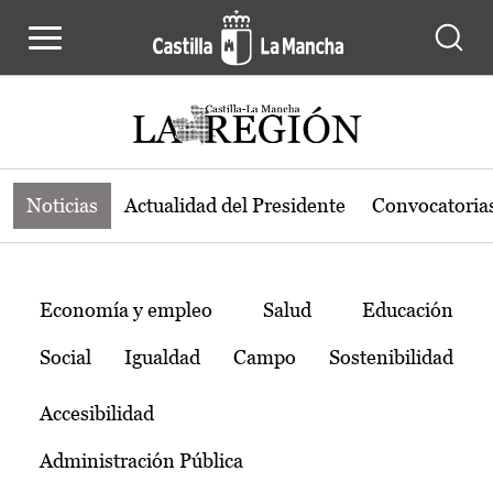
Noticias de la región de Castilla-L
Pasar al contenido principal
Noticias
Actualidad del Presidente
Convocatoria
Temas
Economía y empleo
Salud
Educación
Social
Igualdad
Campo
Sostenibilidad
Accesibilidad
Administración Pública