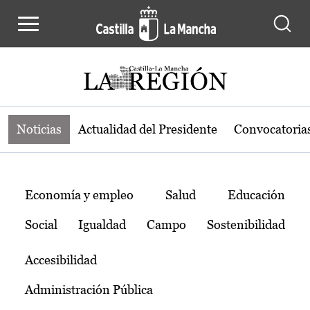
Noticias de la región de Castilla-L
Pasar al contenido principal
Noticias
Actualidad del Presidente
Convocatoria
Temas
Economía y empleo
Salud
Educación
Social
Igualdad
Campo
Sostenibilidad
Accesibilidad
Administración Pública