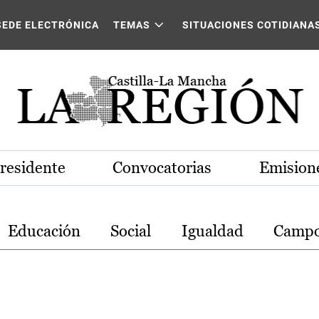
stilla-La Mancha
SEDE ELECTRÓNICA
TEMAS
SITUACIONES COTIDIANA
Presidente
Convocatorias
Emisione
Educación
Social
Igualdad
Camp