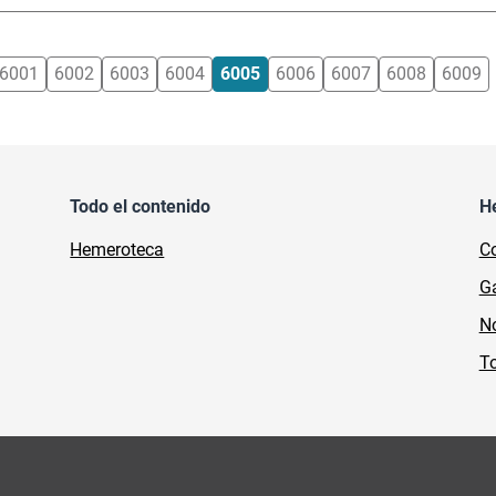
6001
6002
6003
6004
6005
6006
6007
6008
6009
Todo el contenido
H
Hemeroteca
Co
Ga
No
To