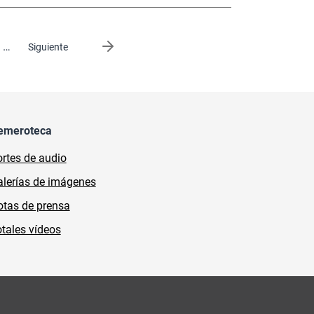
…
Siguiente página
Siguiente
emeroteca
rtes de audio
lerías de imágenes
tas de prensa
tales vídeos