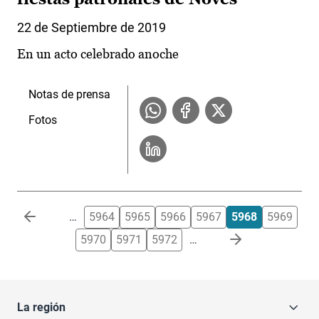
22 de Septiembre de 2019
En un acto celebrado anoche
Notas de prensa
Fotos
Paginación
…
5964
5965
5966
5967
5968
5969
5970
5971
5972
…
La región