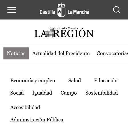
Noticias de la región de Castilla-L
Pasar al contenido principal
Noticias
Actualidad del Presidente
Convocatoria
Temas
Economía y empleo
Salud
Educación
Social
Igualdad
Campo
Sostenibilidad
Accesibilidad
Administración Pública