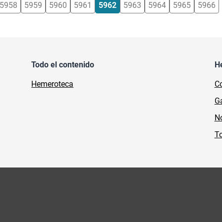
5958
5959
5960
5961
5962
5963
5964
5965
5966
Todo el contenido
H
Hemeroteca
Co
Ga
No
To