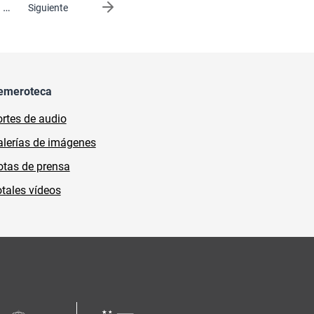
…
Siguiente página
Siguiente
emeroteca
rtes de audio
lerías de imágenes
tas de prensa
tales vídeos