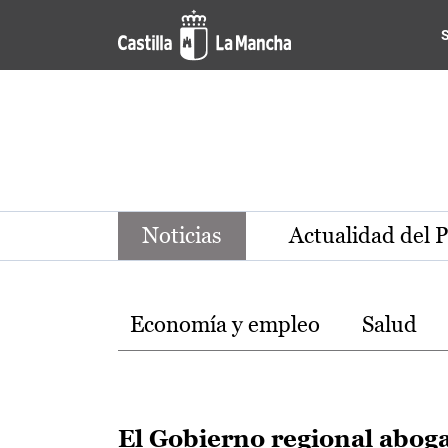
Noticias de la región de Ca
Pasar al contenido principal
Noticias
Actualidad del 
Temas
Economía y empleo
Salud
El Gobierno regional abog