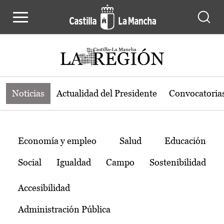
Noticias de la región de Castilla-L
Pasar al contenido principal
Noticias
Actualidad del Presidente
Convocatoria
Temas
Economía y empleo
Salud
Educación
Social
Igualdad
Campo
Sostenibilidad
Accesibilidad
Administración Pública